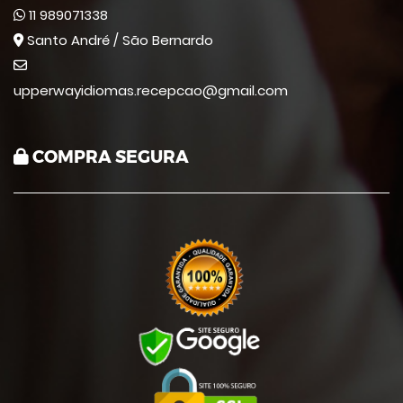
11 989071338
Santo André / São Bernardo
upperwayidiomas.recepcao@gmail.com
COMPRA SEGURA