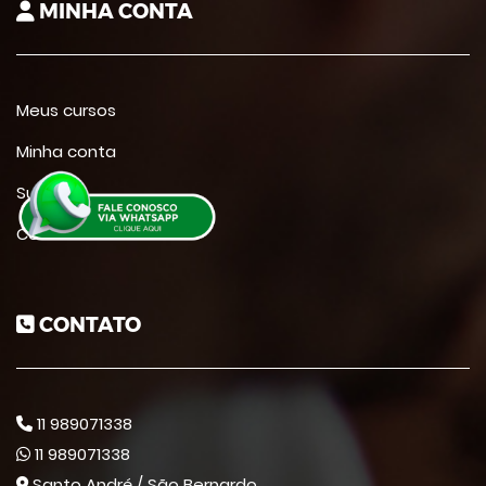
MINHA CONTA
Meus cursos
Minha conta
Suporte
Contato
CONTATO
11 989071338
11 989071338
Santo André / São Bernardo