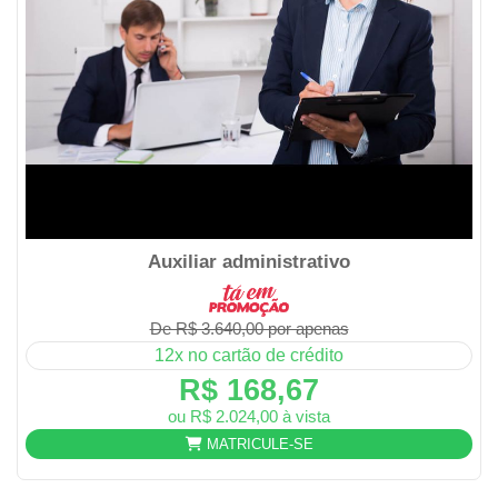
Auxiliar administrativo
De R$ 3.640,00 por apenas
12x no cartão de crédito
R$ 168,67
ou R$ 2.024,00 à vista
MATRICULE-SE