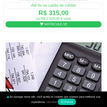
Até 8x no cartão de crédito
R$ 315,00
ou R$ 2.520,00 à vista
MATRICULE-SE
Ao navegar neste site, você aceita os cookies que usamos para melhorar sua
experiência.
Leia Mais
Entendi