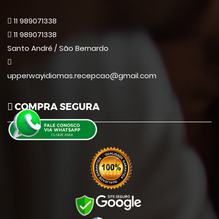
11 989071338
11 989071338
Santo André / São Bernardo
upperwayidiomas.recepcao@gmail.com
COMPRA SEGURA