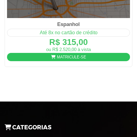
Espanhol
Até 8x no cartão de crédito
R$ 315,00
ou R$ 2.520,00 à vista
MATRICULE-SE
CATEGORIAS