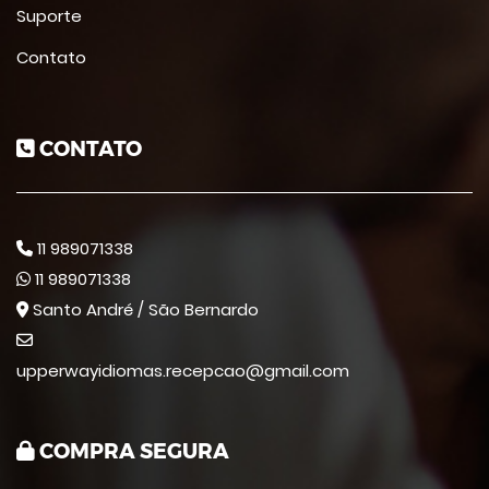
Suporte
Contato
CONTATO
11 989071338
11 989071338
Santo André / São Bernardo
upperwayidiomas.recepcao@gmail.com
COMPRA SEGURA